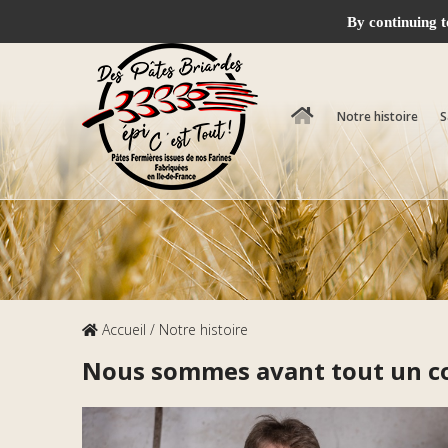
06.09.27.90.74
35 rue de la Léchelle, 77610 
By continuing t
Notre histoire
S
Accueil
/ Notre histoire
Nous sommes avant tout un cou