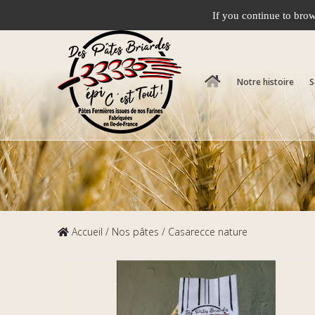
06.09.27.90.74
35 rue de la Léchelle, 77610 
If you continue to brow
Notre histoire
S
Accueil
/
Nos pâtes
/ Casarecce nature