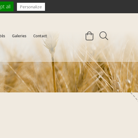
Se connecter / S'inscrire
t all
Personalize
tés
Galeries
Contact